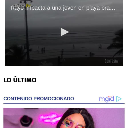
Rayo impacta a una joven en playa brasileña
0
seconds
of
LO ÚLTIMO
38
seconds