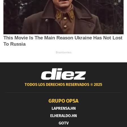
TODOS LOS DERECHOS RESERVADOS ®
2025
GRUPO OPSA
LAPRENSA.HN
ELHERALDO.HN
GOTV