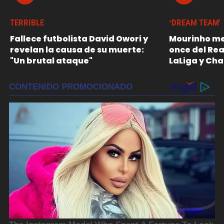
TERRIBLE
‘DREAM TEAM'
Fallece futbolista David Owori y
Mourinho me
revelan la causa de su muerte:
once del Re
"Un brutal ataque"
LaLiga y Ch