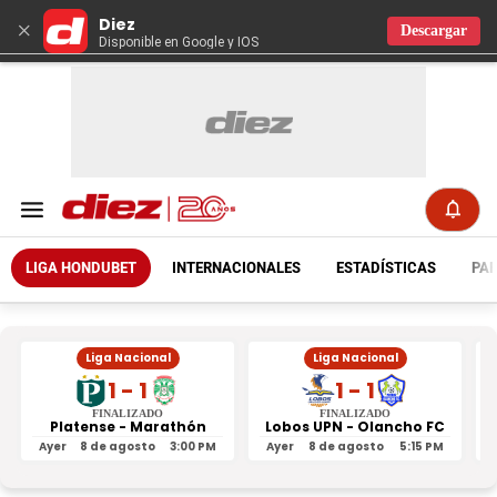
Diez
×
Descargar
Disponible en Google y IOS
LIGA HONDUBET
INTERNACIONALES
ESTADÍSTICAS
PAR
Liga Nacional
Liga Nacional
1 - 1
1 - 1
FINALIZADO
FINALIZADO
Platense - Marathón
Lobos UPN - Olancho FC
R
Ayer
8 de agosto
3:00 PM
Ayer
8 de agosto
5:15 PM