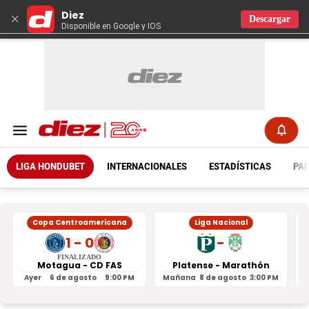
Diez
×
Descargar
Disponible en Google y IOS
LIGA HONDUBET
INTERNACIONALES
ESTADÍSTICAS
PAR
Copa Centroamericana
Liga Nacional
1 - 0
-
FINALIZADO
Motagua - CD FAS
Platense - Marathón
Ayer
6 de agosto
9:00 PM
Mañana
8 de agosto
3:00 PM