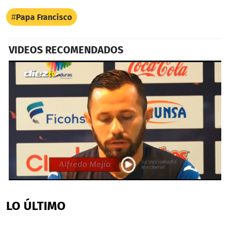
Papa Francisco
VIDEOS RECOMENDADOS
0
seconds
of
LO ÚLTIMO
2
minutes,
18