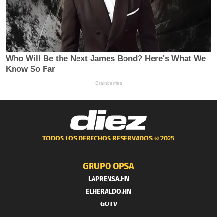
TODOS LOS DERECHOS RESERVADOS ®
2025
GRUPO OPSA
LAPRENSA.HN
ELHERALDO.HN
GOTV