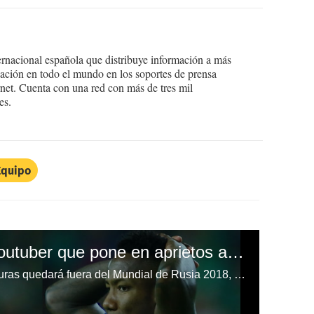
ernacional española que distribuye información a más
ción en todo el mundo en los soportes de prensa
ternet. Cuenta con una red con más de tres mil
es.
Equipo
El pronóstico de un Youtuber que pone en aprietos a Honduras para el Mundial de Rusia 2018.
La Selección Nacional de Honduras quedará fuera del Mundial de Rusia 2018, según las predicciones de un Youtuber.