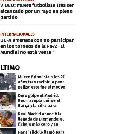
VIDEO: muere futbolista tras ser
alcanzado por un rayo en pleno
partido
INTERNACIONALES
UEFA amenaza con no participar
en los torneos de la FIFA: "El
Mundial no está venta"
ÚLTIMO
Muere futbolista a los 27
años tras recibir la peor
paliza: este fue el motivo
Duro golpe al Madrid:
Rodri acepta unirse al
Barça y la cifra para
cerrar su fichaje
Real Madrid anunció la
llegada de Diomande: el
fichaje más caro y su
contrato
Hansi Flick lo llamó para