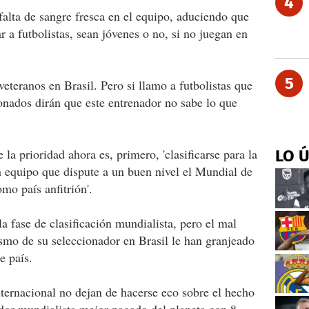
4
 falta de sangre fresca en el equipo, aduciendo que
 a futbolistas, sean jóvenes o no, si no juegan en
5
eteranos en Brasil. Pero si llamo a futbolistas que
ionados dirán que este entrenador no sabe lo que
la prioridad ahora es, primero, 'clasificarse para la
LO 
 equipo que dispute a un buen nivel el Mundial de
mo país anfitrión'.
a fase de clasificación mundialista, pero el mal
smo de su seleccionador en Brasil le han granjeado
e país.
nternacional no dejan de hacerse eco sobre el hecho
nador mundialista mejor pagado del planeta con 8