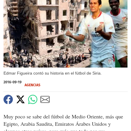
X
X
X
Edmar Figueira contó su historia en el fútbol de Siria.
2016-09-19
AGENCIAS
Muy poco se sabe del fútbol de Medio Oriente, más que
Egipto, Arabia Saudita, Emiratos Árabes Unidos y
algunos otros países, pero más que todo por sus