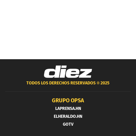
TODOS LOS DERECHOS RESERVADOS ®
2025
GRUPO OPSA
LAPRENSA.HN
ELHERALDO.HN
GOTV