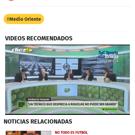
Medio Oriente
VIDEOS RECOMENDADOS
0
NOTICIAS
RELACIONADAS
seconds
of
1
NO TODO ES FUTBOL