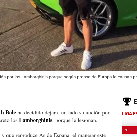
sión por los Lamborghinis porque según prensa de Europa le causan p
th Bale
ha decidido dejar a un lado su afición por
LIGA 
Lamborghinis
creto los
, porque le lesionan.
e y que reproduce As de España, el manejar este