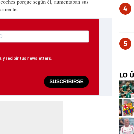
 coches porque según él, aumentaban sus
4
larmente.
5
 y recibir tus newsletters.
LO 
SUSCRIBIRSE