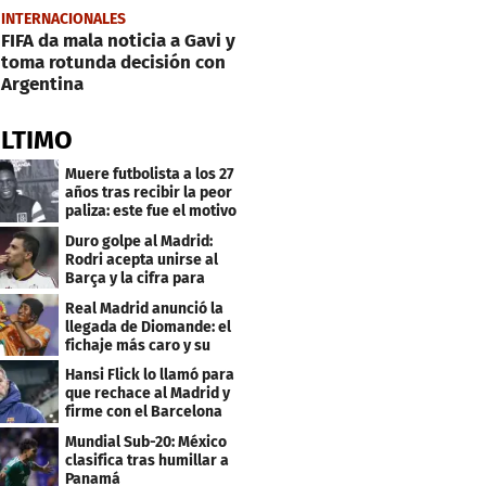
INTERNACIONALES
FIFA da mala noticia a Gavi y
toma rotunda decisión con
Argentina
ÚLTIMO
Muere futbolista a los 27
años tras recibir la peor
paliza: este fue el motivo
Duro golpe al Madrid:
Rodri acepta unirse al
Barça y la cifra para
cerrar su fichaje
Real Madrid anunció la
llegada de Diomande: el
fichaje más caro y su
contrato
Hansi Flick lo llamó para
que rechace al Madrid y
firme con el Barcelona
Mundial Sub-20: México
clasifica tras humillar a
Panamá