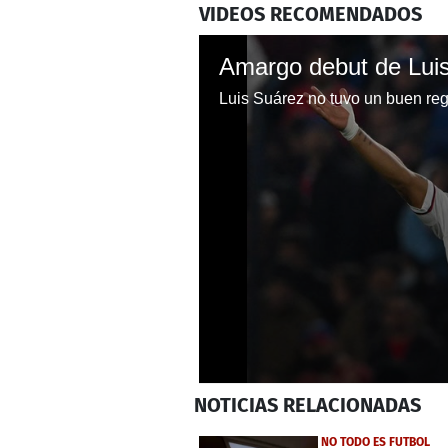
VIDEOS RECOMENDADOS
0
NOTICIAS
RELACIONADAS
seconds
of
2
NO TODO ES FUTBOL