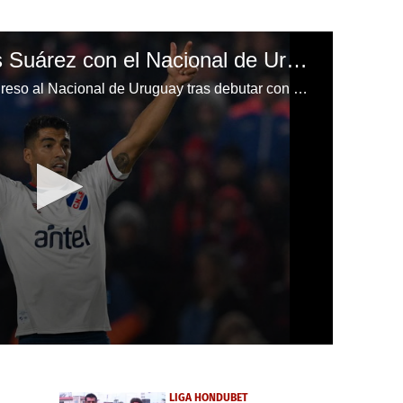
Amargo debut de Luis Suárez con el Nacional de Uruguay en la Copa Sudamericana
Luis Suárez no tuvo un buen regreso al Nacional de Uruguay tras debutar con derrota contra el Atlético Goianiense por la Copa Sudamericana.
LIGA HONDUBET