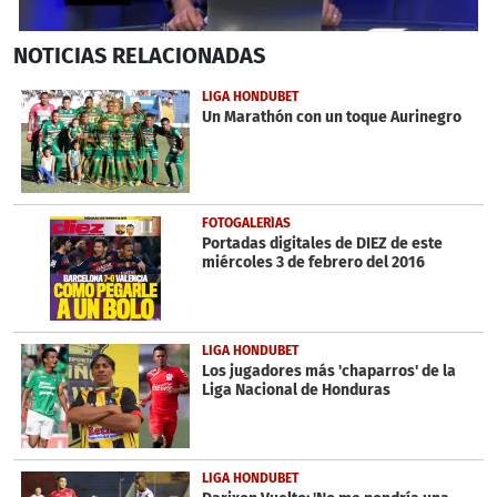
0
NOTICIAS
RELACIONADAS
seconds
of
9
LIGA HONDUBET
minutes,
Un Marathón con un toque Aurinegro
32
seconds
FOTOGALERÍAS
Portadas digitales de DIEZ de este
miércoles 3 de febrero del 2016
LIGA HONDUBET
Los jugadores más 'chaparros' de la
Liga Nacional de Honduras
LIGA HONDUBET