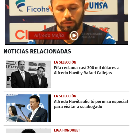
0
NOTICIAS
RELACIONADAS
seconds
of
2
LA SELECCIÓN
minutes,
Fifa reclama casi 300 mil dólares a
18
Alfredo Hawit y Rafael Callejas
seconds
LA SELECCIÓN
Alfredo Hawit solicitó permiso especial
para visitar a su abogado
LIGA HONDUBET