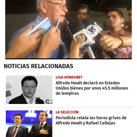
0
NOTICIAS
RELACIONADAS
seconds
of
3
LIGA HONDUBET
minutes,
Alfredo Hawit declaró en Estados
3
Unidos bienes por unos 45.5 millones
seconds
de lempiras
LA SELECCIÓN
Periodista relata las horas grises de
Alfredo Hawit y Rafael Callejas