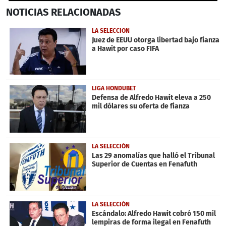
0
NOTICIAS
RELACIONADAS
seconds
of
2
LA SELECCIÓN
minutes,
Juez de EEUU otorga libertad bajo fianza
18
a Hawit por caso FIFA
seconds
LIGA HONDUBET
Defensa de Alfredo Hawit eleva a 250
mil dólares su oferta de fianza
LA SELECCIÓN
Las 29 anomalías que halló el Tribunal
Superior de Cuentas en Fenafuth
LA SELECCIÓN
Escándalo: Alfredo Hawit cobró 150 mil
lempiras de forma ilegal en Fenafuth