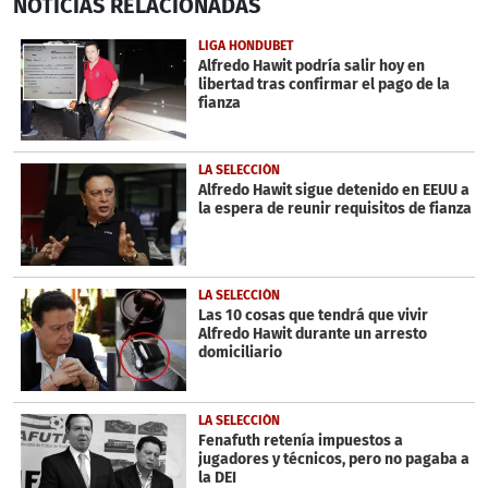
NOTICIAS
RELACIONADAS
seconds
of
3
LIGA HONDUBET
minutes,
Alfredo Hawit podría salir hoy en
3
libertad tras confirmar el pago de la
seconds
fianza
LA SELECCIÓN
Alfredo Hawit sigue detenido en EEUU a
la espera de reunir requisitos de fianza
LA SELECCIÓN
Las 10 cosas que tendrá que vivir
Alfredo Hawit durante un arresto
domiciliario
LA SELECCIÓN
Fenafuth retenía impuestos a
jugadores y técnicos, pero no pagaba a
la DEI