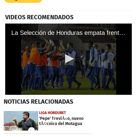
VIDEOS RECOMENDADOS
La Selección de Honduras empata frente a Costa Rica
0
NOTICIAS
RELACIONADAS
seconds
of
37
LIGA HONDUBET
seconds
'Pepe' TreviÃ±o, nuevo
tÃ©cnico del Motagua