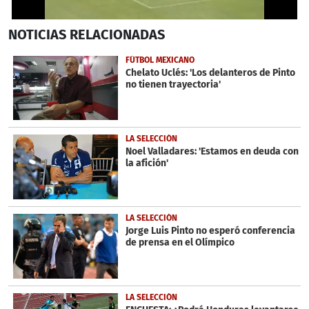
1
NOTICIAS
RELACIONADAS
second
of
1
FÚTBOL MEXICANO
minute,
Chelato Uclés: 'Los delanteros de Pinto
43
no tienen trayectoria'
seconds
LA SELECCIÓN
Noel Valladares: 'Estamos en deuda con
la afición'
LA SELECCIÓN
Jorge Luis Pinto no esperó conferencia
de prensa en el Olímpico
LA SELECCIÓN