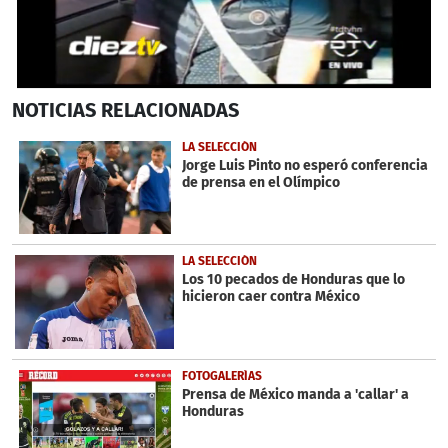
0
NOTICIAS
RELACIONADAS
seconds
of
5
LA SELECCIÓN
minutes,
Jorge Luis Pinto no esperó conferencia
35
de prensa en el Olímpico
seconds
LA SELECCIÓN
Los 10 pecados de Honduras que lo
hicieron caer contra México
FOTOGALERÍAS
Prensa de México manda a 'callar' a
Honduras