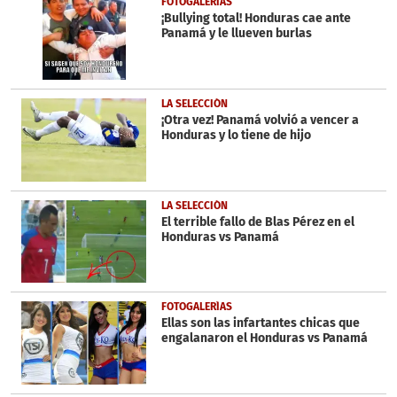
FOTOGALERÍAS
minutes,
¡Bullying total! Honduras cae ante
7
Panamá y le llueven burlas
seconds
LA SELECCIÓN
¡Otra vez! Panamá volvió a vencer a
Honduras y lo tiene de hijo
LA SELECCIÓN
El terrible fallo de Blas Pérez en el
Honduras vs Panamá
FOTOGALERÍAS
Ellas son las infartantes chicas que
engalanaron el Honduras vs Panamá