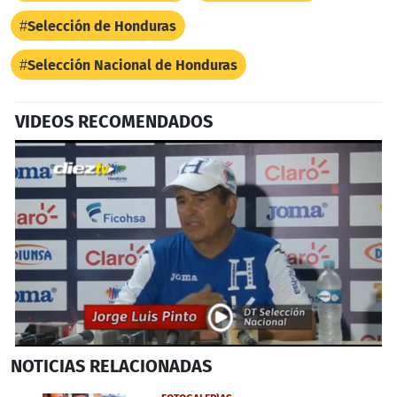
Selección de Honduras
Selección Nacional de Honduras
VIDEOS RECOMENDADOS
0
NOTICIAS
RELACIONADAS
seconds
of
3