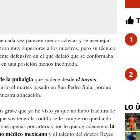
1
e cada vez parecen menos aztecas y se asemejan
eron muy superiores a los nuestros, pero su técnico
ente defensivo en el que delató que se conformaba
a en una posición menos incómoda.
2
e la pubalgia
que padece desde
el torneo
uirlo el martes pasado en San Pedro Sula, porque
uestra alineación.
LO 
s grave que yo he visto ya que no hubo fractura de
que sostienen la rodilla se le rompieron quedando
la
eroné apenas por arterias por lo que agradecemos
rpo médico mexicano
y el talento del doctor Reyes