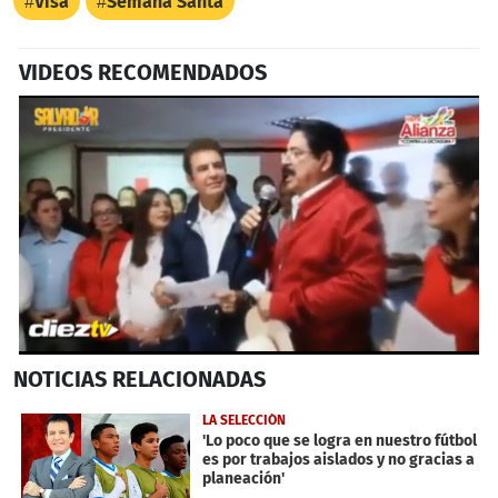
Visa
Semana Santa
VIDEOS RECOMENDADOS
0
NOTICIAS
RELACIONADAS
seconds
of
59
LA SELECCIÓN
seconds
'Lo poco que se logra en nuestro fútbol
es por trabajos aislados y no gracias a
planeación'