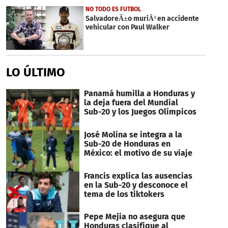
40
NO TODO ES FUTBOL
seconds
SalvadoreÃ±o muriÃ³ en accidente
vehicular con Paul Walker
LO ÚLTIMO
Panamá humilla a Honduras y
la deja fuera del Mundial
Sub-20 y los Juegos Olímpicos
José Molina se integra a la
Sub-20 de Honduras en
México: el motivo de su viaje
Francis explica las ausencias
en la Sub-20 y desconoce el
tema de los tiktokers
Pepe Mejía no asegura que
Honduras clasifique al