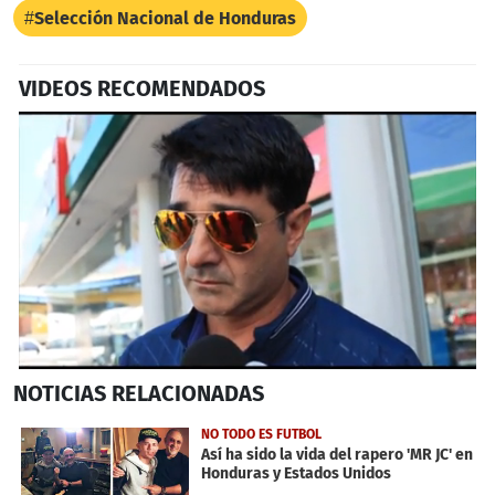
Selección Nacional de Honduras
VIDEOS RECOMENDADOS
0
NOTICIAS
RELACIONADAS
seconds
of
2
NO TODO ES FUTBOL
minutes,
Así ha sido la vida del rapero 'MR JC' en
8
Honduras y Estados Unidos
seconds