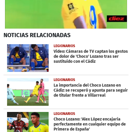
0
NOTICIAS
RELACIONADAS
seconds
of
25
LEGIONARIOS
seconds
Video: Cámaras de TV captan los gestos
de dolor de 'Choco' Lozano tras ser
sustituido con el Cádiz
LEGIONARIOS
La importancia del Choco Lozano en
Cádiz: se recuperó y apunta para seguir
de titular frente a Villarreal
LEGIONARIOS
Choco Lozano: 'Alex López encajaría
perfectamente en cualquier equipo de
Primera de España'