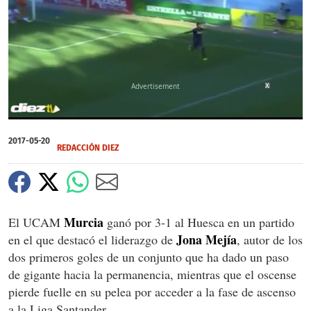
X
0
of
2017-05-20
1
REDACCIÓN DIEZ
minute,
59
seconds
Murcia
El UCAM
ganó por 3-1 al Huesca en un partido
Jona Mejía
en el que destacó el liderazgo de
, autor de los
dos primeros goles de un conjunto que ha dado un paso
de gigante hacia la permanencia, mientras que el oscense
pierde fuelle en su pelea por acceder a la fase de ascenso
a la Liga Santander.