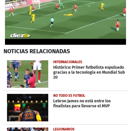
0
NOTICIAS
RELACIONADAS
seconds
of
45
INTERNACIONALES
seconds
Histórico: Primer futbolista expulsado
gracias a la tecnología en Mundial Sub
20
NO TODO ES FUTBOL
Lebron James no está entre los
finalistas para llevarse el MVP
LEGIONARIOS