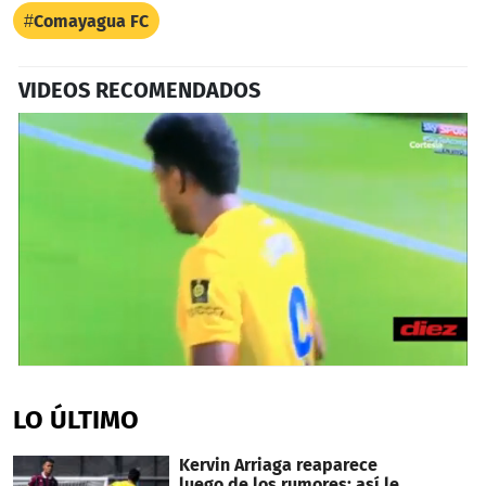
Comayagua FC
VIDEOS RECOMENDADOS
0
seconds
of
LO ÚLTIMO
25
seconds
Kervin Arriaga reaparece
luego de los rumores: así le