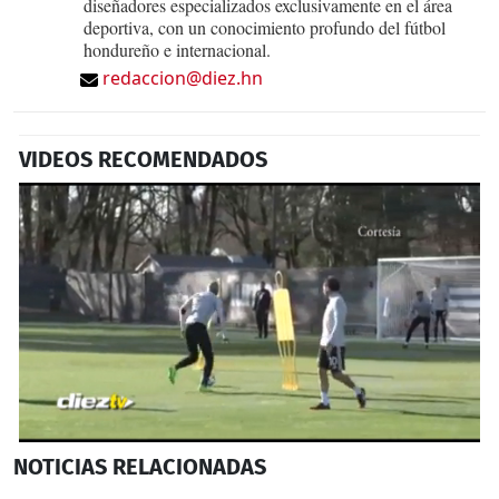
diseñadores especializados exclusivamente en el área
deportiva, con un conocimiento profundo del fútbol
hondureño e internacional.
redaccion@diez.hn
VIDEOS RECOMENDADOS
0
NOTICIAS
RELACIONADAS
seconds
of