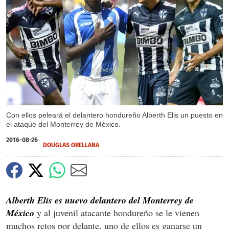
X
X
X
X
X
X
Con ellos peleará el delantero hondureño Alberth Elis un puesto en
el ataque del Monterrey de México.
2016-08-26
DOUGLAS ORELLANA
Alberth Elis es nuevo delantero del Monterrey de
México
y al juvenil atacante hondureño se le vienen
muchos retos por delante, uno de ellos es ganarse un