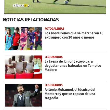
0
NOTICIAS
RELACIONADAS
seconds
of
54
FOTOGALERÍAS
seconds
Los hondureños que se marcharon al
extranjero con 20 años o menos
LEGIONARIOS
La faena de Júnior Lacayo para
degustar unas baleadas en Tampico
Madero
LEGIONARIOS
Antonio Mohamed, el técnico del
Monterrey que se repuso de una
tragedia