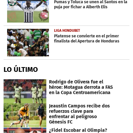
Pumas y Toluca se unen al Santos en la
puja por fichar a Alberth Elis
LIGA HONDUBET
Platense se convierte en el primer
finalista del Apertura de Honduras
LO ÚLTIMO
Rodrigo de Olivera fue el
héroe: Motagua derrota a FAS
en la Copa Centroamericana
Jeaustin Campos recibe dos
refuerzos clave para
enfrentar al peligroso
Génesis FC
¿Fidel Escobar al Olimpia?