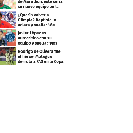
de Marathón: este sería
su nuevo equipo en la
Liga Nacional
¿Quería volver a
Olimpia? Baptiste lo
aclara y suelta: "Me
faltaba un equipo
Javier López es
grande"
autocrítico con su
equipo y suelta: "Nos
costó muchísimo..."
Rodrigo de Olivera fue
el héroe: Motagua
derrota a FAS en la Copa
Centroamericana