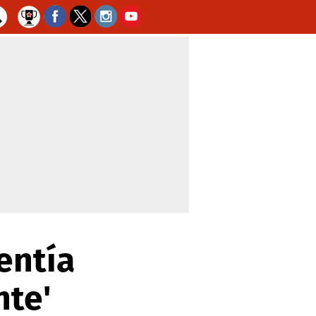
entía
nte'