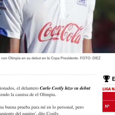
ón con Olimpia en su debut en la Copa Presidente. FOTO: DIEZ
ionados, el delantero
Carlo Costly hizo su debut
LIGA 
tiendo la camisa de el Olimpia.
na buena prueba para mí en lo personal, pero
miento del equipo', dijo Costly.