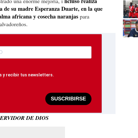
ncluso realiza
strado una enorme mejoría, i
nca de su madre Esperanza Duarte, en la que
alma africana y cosecha naranjas
para
salvadoreños.
 y recibir tus newsletters.
SUSCRIBIRSE
SERVIDOR DE DIOS