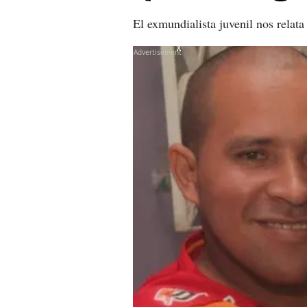
El exmundialista juvenil nos relat
X
X
X
X
X