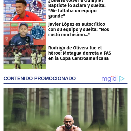
¿Quería volver a Olimpia?
Baptiste lo aclara y suelta:
"Me faltaba un equipo
grande"
Javier López es autocrítico
con su equipo y suelta: "Nos
costó muchísimo..."
Rodrigo de Olivera fue el
héroe: Motagua derrota a FAS
en la Copa Centroamericana