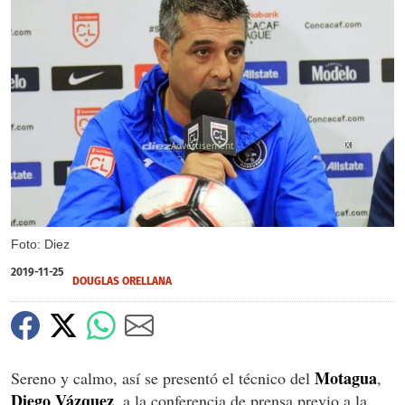
X
X
X
Foto: Diez
2019-11-25
DOUGLAS ORELLANA
Motagua
Sereno y calmo, así se presentó el técnico del
,
Diego Vázquez
, a la conferencia de prensa previo a la