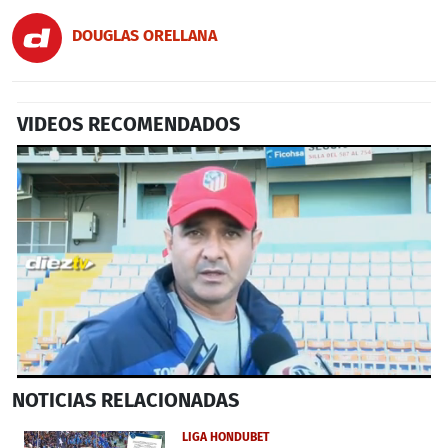
DOUGLAS ORELLANA
VIDEOS RECOMENDADOS
0
NOTICIAS
RELACIONADAS
seconds
of
36
LIGA HONDUBET