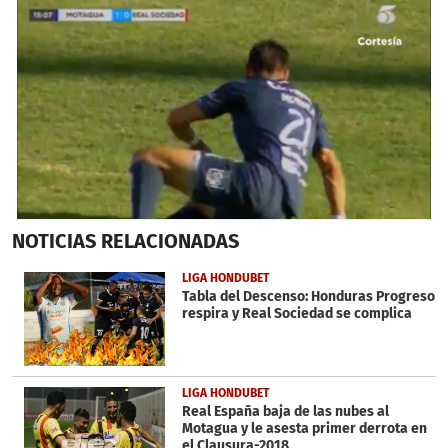
0
NOTICIAS
RELACIONADAS
seconds
of
41
LIGA HONDUBET
seconds
Tabla del Descenso: Honduras Progreso
respira y Real Sociedad se complica
LIGA HONDUBET
Real España baja de las nubes al
Motagua y le asesta primer derrota en
el Clausura-2018