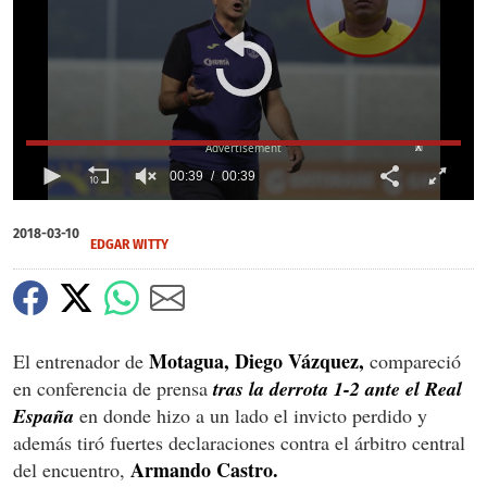
X
00:39
00:39
0
of
2018-03-10
39
EDGAR WITTY
seconds
Motagua,
Diego Vázquez,
El entrenador de
compareció
en conferencia de prensa
tras la derrota 1-2 ante el Real
España
en donde hizo a un lado el invicto perdido y
además tiró fuertes declaraciones contra el árbitro central
Armando Castro.
del encuentro,