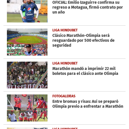
minutes,
OFICIAL: Emilio Izaguirre confirma su
6
regreso a Motagua, firmó contrato por
seconds
un año
LIGA HONDUBET
Clásico Marathón-Olimpia será
resguardado por 500 efectivos de
seguridad
LIGA HONDUBET
Marathón mandó a imprimir 22 mil
boletos para el clásico ante Olimpia
FOTOGALERÍAS
Entre bromas y risas: Así se preparó
Olimpia previo a enfrentar a Marathón