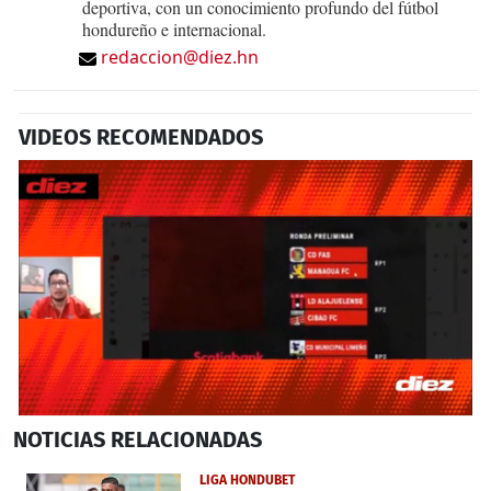
deportiva, con un conocimiento profundo del fútbol
hondureño e internacional.
redaccion@diez.hn
VIDEOS RECOMENDADOS
0
NOTICIAS
RELACIONADAS
seconds
of
3
LIGA HONDUBET