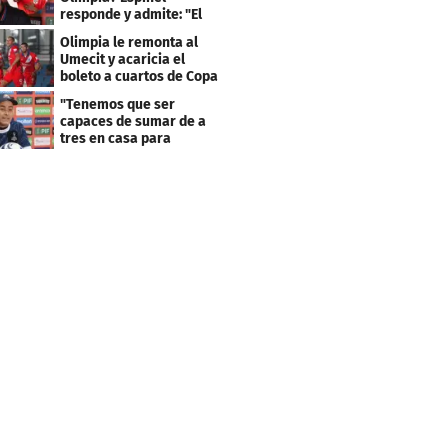
responde y admite: "El
resultado fue corto"
Olimpia le remonta al
Umecit y acaricia el
boleto a cuartos de Copa
Centroamericana
"Tenemos que ser
capaces de sumar de a
tres en casa para
asegurar la
clasificación"