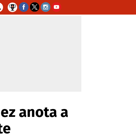
ez anota a
te