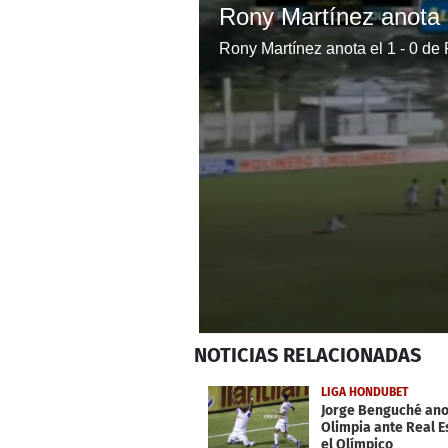
Rony Martínez anota el 1 - 0 de
0
NOTICIAS
RELACIONADAS
seconds
of
31
LIGA HONDUBET
seconds
Volume
Jorge Benguché ano
0%
Olimpia ante Real 
el Olímpico