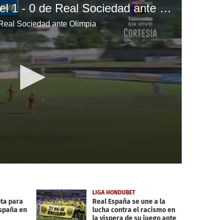
Rony Martínez anota el 1 - 0 de Real Sociedad ante Olimpia
 Real Sociedad ante Olimpia
LIGA HONDUBET
ta para
Real España se une a la
España en
lucha contra el racismo en
la víspera de su juego ante