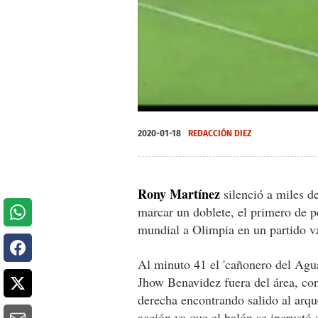
0
seconds
2020-01-18
REDACCIÓN DIEZ
of
0
seconds
Volume
0%
Rony Martínez
silenció a miles d
marcar un doblete, el primero de p
mundial a Olimpia en un partido v
Al minuto 41 el 'cañonero del Aguá
Jhow Benavidez fuera del área, con
derecha encontrando salido al arq
acción ya que el balón se incrustó 