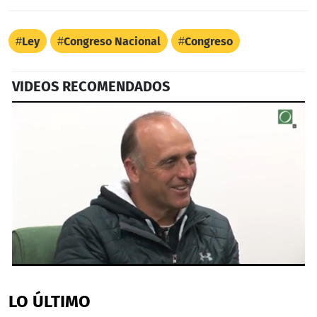
Ley
Congreso Nacional
Congreso
VIDEOS RECOMENDADOS
0
seconds
of
LO ÚLTIMO
52
seconds