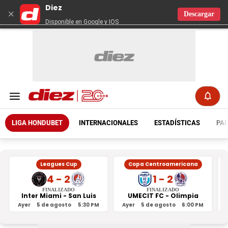
Diez
×
Descargar
Disponible en Google y IOS
LIGA HONDUBET
INTERNACIONALES
ESTADÍSTICAS
PAR
Leagues Cup
Copa Centroamericana
4 - 2
1 - 2
FINALIZADO
FINALIZADO
Inter Miami - San Luis
UMECIT FC - Olimpia
Ayer
5 de agosto
5:30 PM
Ayer
5 de agosto
6:00 PM