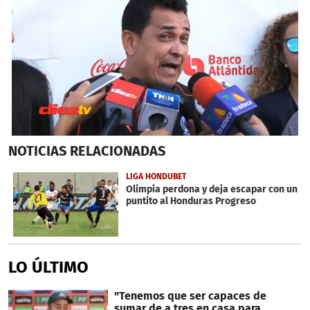
0
NOTICIAS
RELACIONADAS
seconds
of
24
LIGA HONDUBET
seconds
Olimpia perdona y deja escapar con un
puntito al Honduras Progreso
LO ÚLTIMO
"Tenemos que ser capaces de
sumar de a tres en casa para