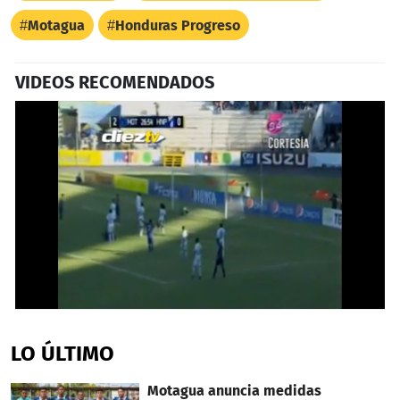
Motagua
Honduras Progreso
VIDEOS RECOMENDADOS
0
seconds
of
LO ÚLTIMO
37
seconds
Motagua anuncia medidas