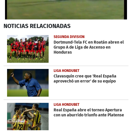
0
NOTICIAS
RELACIONADAS
seconds
of
14
SEGUNDA DIVISIÓN
seconds
Dortmund-Tela FC en Roatán abren el
Grupo A de Liga de Ascenso en
Honduras
LIGA HONDUBET
Clavasquín cree que 'Real España
aprovechó un error' de su equipo
LIGA HONDUBET
Real España abre el torneo Apertura
con un aburrido triunfo ante Platense