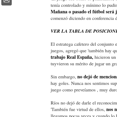
tenía controlado y mínimo lo pudi
Mañana o pasado el fútbol será 
comenzó diciendo en conferencia d
VER LA TABLA DE POSICIO
El estratega cafetero del conjunto 
juegos, agregó que 'también hay que
trabajo Real España,
hicieron un 
tuyvieron su mérito de jugar un gra
no dejó de menciona
Sin embargo,
hay goles. Nunca nos sentimos sup
juego como preveíamos , muy duro
Ríos no dejó de darle el reconocimi
nos n
'También fue virtud de ellos,
llegamos pocas veces y cuando lo 