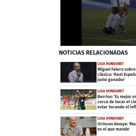
0
NOTICIAS
RELACIONADAS
seconds
of
26
LIGA HONDUBET
seconds
Volume
Miguel Falero sobre
0%
clásico: 'Real Españ
justo ganador'
LIGA HONDUBET
Berríos: 'Es mejor e
cerca de tocar el ci
estar tocando el inf
LIGA HONDUBET
Orinson Amaya: 'Ma
es el que manda'