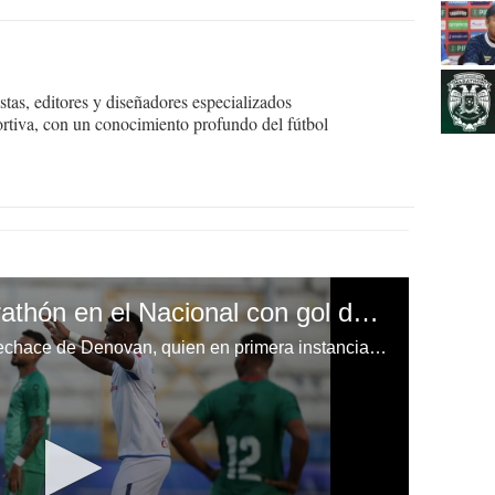
tas, editores y diseñadores especializados
ortiva, con un conocimiento profundo del fútbol
Olimpia derrota a Marathón en el Nacional con gol de José Mario Pinto
José Mario Pinto aprovechó el rechace de Denovan, quien en primera instancia detuvo el remate de Arboleda. El albo ya gana en el Nacional.