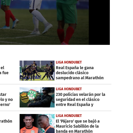
LIGA HONDUBET
 el
Real España le gana
a fue
deslucido clásico
sampedrano al Marathón
LIGA HONDUBET
star
230 policías velarán por la
elo y no
seguridad en el clásico
ierno'
entre Real España y
Marathón
LIGA HONDUBET
rathón
El 'Pájaro' que se bajó a
Mauricio Sabillón de la
banda en Marathón