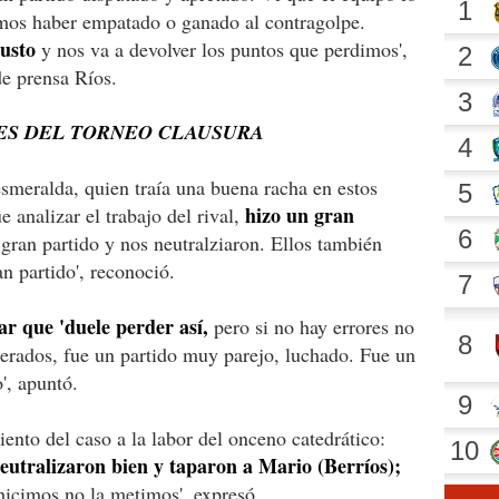
mos haber empatado o ganado al contragolpe.
justo
y nos va a devolver los puntos que perdimos',
e prensa Ríos.
NES DEL TORNEO CLAUSURA
esmeralda, quien traía una buena racha en estos
hizo un gran
 analizar el trabajo del rival,
gran partido y nos neutralziaron. Ellos también
n partido', reconoció.
r que 'duele perder así,
pero si no hay errores no
erados, fue un partido muy parejo, luchado. Fue un
', apuntó.
ento del caso a la labor del onceno catedrático:
eutralizaron bien y taparon a Mario (Berríos);
hicimos no la metimos', expresó.