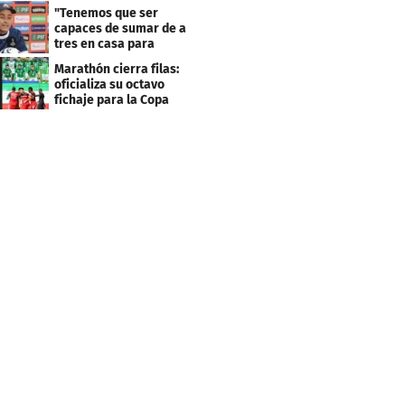
Centroamericana
"Tenemos que ser
capaces de sumar de a
tres en casa para
asegurar la
Marathón cierra filas:
clasificación"
oficializa su octavo
fichaje para la Copa
Centroamericana