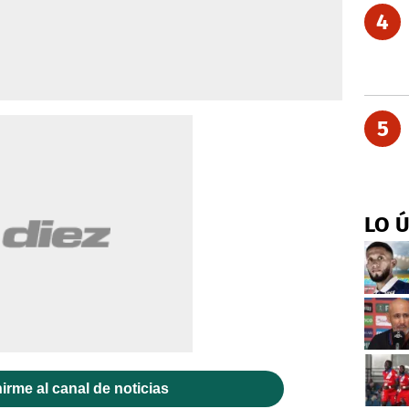
4
5
LO 
irme al canal de noticias