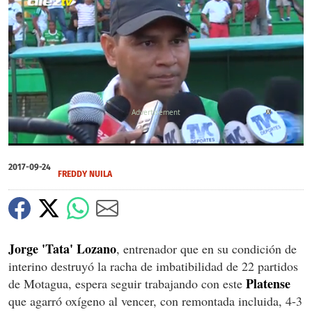
'Tata' Lozano luego del triunfo ante Motagua: 'Esto fue algo sobrenatural'
X
00:46
00:46
0
seconds
2017-09-24
of
FREDDY NUILA
0
seconds
Jorge 'Tata' Lozano
, entrenador que en su condición de
interino destruyó la racha de imbatibilidad de 22 partidos
Platense
de Motagua, espera seguir trabajando con este
que agarró oxígeno al vencer, con remontada incluida, 4-3