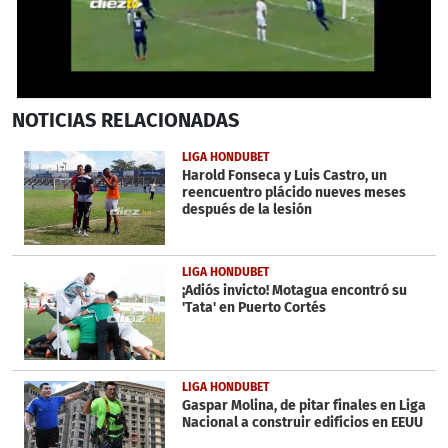
0
NOTICIAS
RELACIONADAS
seconds
of
1
LIGA HONDUBET
minute,
Harold Fonseca y Luis Castro, un
13
reencuentro plácido nueves meses
seconds
después de la lesión
LIGA HONDUBET
¡Adiós invicto! Motagua encontró su
'Tata' en Puerto Cortés
LIGA HONDUBET
Gaspar Molina, de pitar finales en Liga
Nacional a construir edificios en EEUU