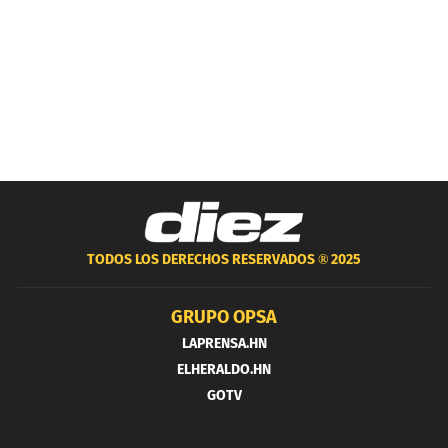
TODOS LOS DERECHOS RESERVADOS ®
2025
GRUPO OPSA
LAPRENSA.HN
ELHERALDO.HN
GOTV