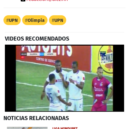
UPN
Olimpia
UPN
VIDEOS RECOMENDADOS
0
NOTICIAS
RELACIONADAS
seconds
of
53
LIGA HONDUBET