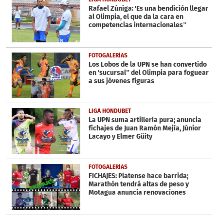
seconds
Rafael Zúniga: 'Es una bendición llegar
al Olimpia, el que da la cara en
competencias internacionales”
FOTOGALERÍAS
Los Lobos de la UPN se han convertido
en 'sucursal” del Olimpia para foguear
a sus jóvenes figuras
LIGA HONDUBET
La UPN suma artillería pura; anuncia
fichajes de Juan Ramón Mejía, Júnior
Lacayo y Elmer Güity
FOTOGALERÍAS
FICHAJES: Platense hace barrida;
Marathón tendrá altas de peso y
Motagua anuncia renovaciones