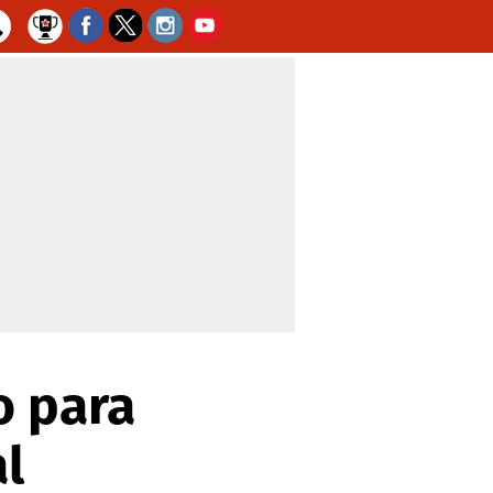
o para
l