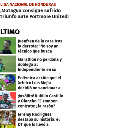
LIGA NACIONAL DE HONDURAS
¡Motagua consigue sufrido
triunfo ante Portmore United!
ÚLTIMO
Juanfran da la cara tras
la derrota: "No soy un
técnico que busca
excusas"
Marathón no perdona y
doblega al
Independiente en su
bienvenida a primera
Polémica acción que el
árbitro Luis Mejía
decidió no sancionar a
Independiente
¡Insólito! Rubilio Castillo
y Olancho FC rompen
contrato: ¿la razón?
Jeremy Rodríguez
destapa su historia: el
DT que lo llevó a
Olimpia, ídolo y sus