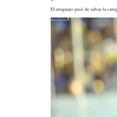
El uruguayo pasó de salvar la categ
X
X
X
X
X
X