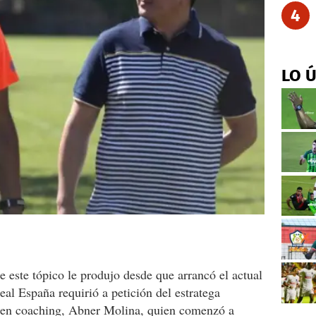
4
LO 
e este tópico le produjo desde que arrancó el actual
eal España requirió a petición del estratega
o en coaching, Abner Molina, quien comenzó a