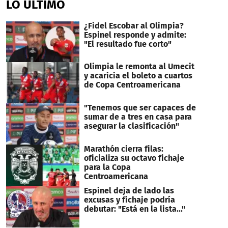
LO ÚLTIMO
1
minute,
34
¿Fidel Escobar al Olimpia?
seconds
Espinel responde y admite:
"El resultado fue corto"
Olimpia le remonta al Umecit
y acaricia el boleto a cuartos
de Copa Centroamericana
"Tenemos que ser capaces de
sumar de a tres en casa para
asegurar la clasificación"
Marathón cierra filas:
oficializa su octavo fichaje
para la Copa
Centroamericana
Espinel deja de lado las
excusas y fichaje podría
debutar: "Está en la lista..."