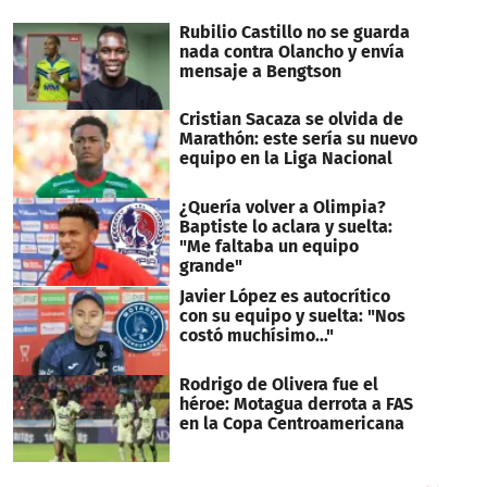
minutes,
24
Rubilio Castillo no se guarda
seconds
nada contra Olancho y envía
mensaje a Bengtson
Cristian Sacaza se olvida de
Marathón: este sería su nuevo
equipo en la Liga Nacional
¿Quería volver a Olimpia?
Baptiste lo aclara y suelta:
"Me faltaba un equipo
grande"
Javier López es autocrítico
con su equipo y suelta: "Nos
costó muchísimo..."
Rodrigo de Olivera fue el
héroe: Motagua derrota a FAS
en la Copa Centroamericana