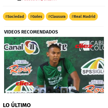
Sociedad
Goles
Clausura
Real Madrid
VIDEOS RECOMENDADOS
0
seconds
of
LO ÚLTIMO
2