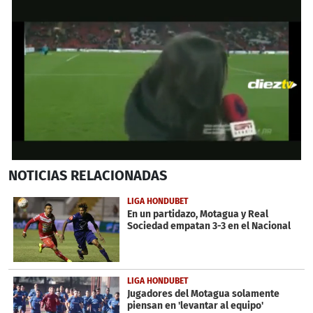
0
NOTICIAS
RELACIONADAS
seconds
of
31
LIGA HONDUBET
seconds
En un partidazo, Motagua y Real
Sociedad empatan 3-3 en el Nacional
LIGA HONDUBET
Jugadores del Motagua solamente
piensan en 'levantar al equipo'