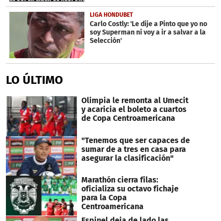
LIGA HONDUBET
Carlo Costly: 'Le dije a Pinto que yo no
soy Superman ni voy a ir a salvar a la
Selección'
LO ÚLTIMO
Olimpia le remonta al Umecit
y acaricia el boleto a cuartos
de Copa Centroamericana
"Tenemos que ser capaces de
sumar de a tres en casa para
asegurar la clasificación"
Marathón cierra filas:
oficializa su octavo fichaje
para la Copa
Centroamericana
Espinel deja de lado las