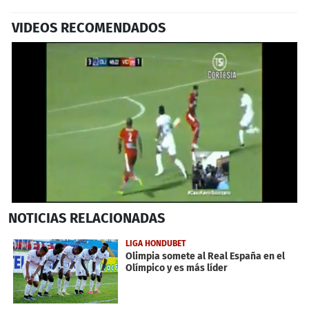
VIDEOS RECOMENDADOS
0
NOTICIAS
RELACIONADAS
seconds
of
26
LIGA HONDUBET
seconds
Olimpia somete al Real España en el
Olímpico y es más líder