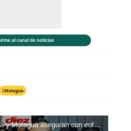
irme al canal de noticias
Motagua
Aficionados de Olimpia y Motagua aseguran con euforia que serán campeones de Liga Nacional