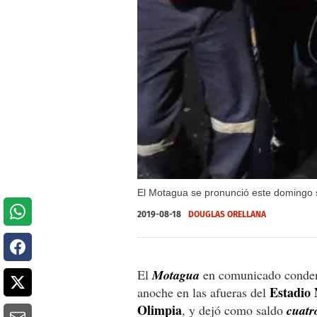
El Motagua se pronunció este domingo s
2019-08-18
DOUGLAS ORELLANA
El
Motagua
en comunicado condenó
Estadio 
anoche en las afueras del
Olimpia
, y dejó como saldo
cuatr