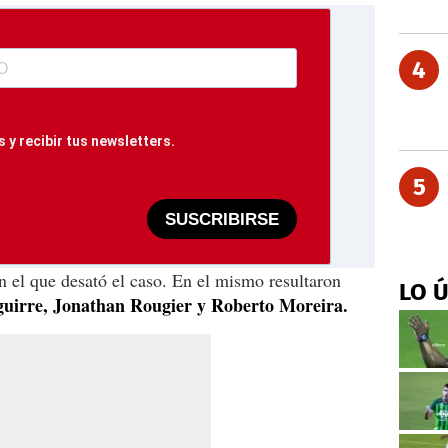
4
 y recibir tus newsletters.
5
SUSCRIBIRSE
n el que desató el caso. En el mismo resultaron
LO 
guirre, Jonathan Rougier y Roberto Moreira.