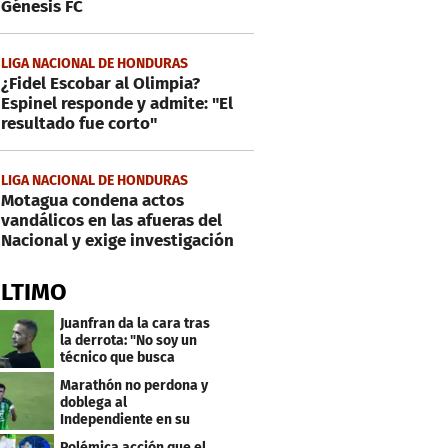
Génesis FC
LIGA NACIONAL DE HONDURAS
¿Fidel Escobar al Olimpia?
Espinel responde y admite: "El
resultado fue corto"
LIGA NACIONAL DE HONDURAS
Motagua condena actos
vandálicos en las afueras del
Nacional y exige investigación
ÚLTIMO
Juanfran da la cara tras
la derrota: "No soy un
técnico que busca
excusas"
Marathón no perdona y
doblega al
Independiente en su
bienvenida a primera
Polémica acción que el