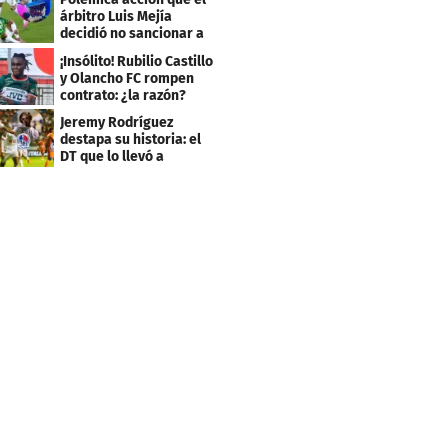
árbitro Luis Mejía
decidió no sancionar a
Independiente
¡Insólito! Rubilio Castillo
y Olancho FC rompen
contrato: ¿la razón?
Jeremy Rodríguez
destapa su historia: el
DT que lo llevó a
Olimpia, ídolo y sus
metas