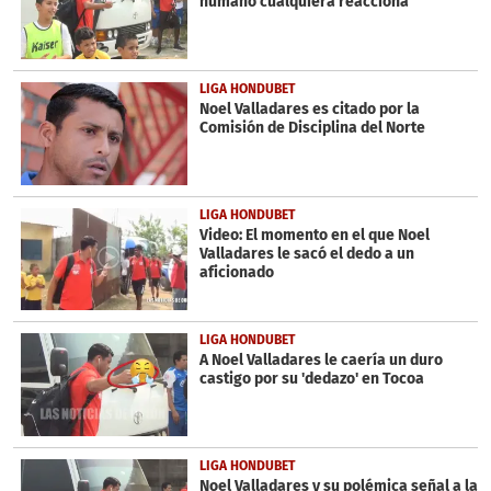
humano cualquiera reacciona'
seconds
LIGA HONDUBET
Noel Valladares es citado por la
Comisión de Disciplina del Norte
LIGA HONDUBET
Video: El momento en el que Noel
Valladares le sacó el dedo a un
aficionado
LIGA HONDUBET
A Noel Valladares le caería un duro
castigo por su 'dedazo' en Tocoa
LIGA HONDUBET
Noel Valladares y su polémica señal a la