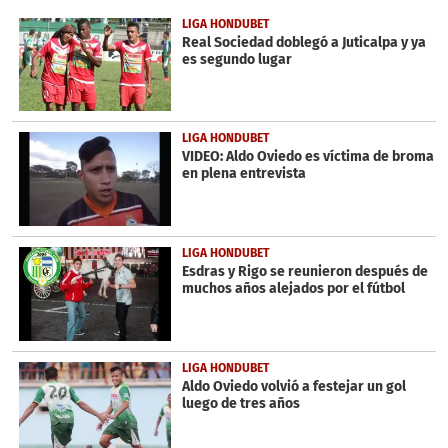
of
1
LIGA HONDUBET
minute,
Real Sociedad doblegó a Juticalpa y ya
57
es segundo lugar
seconds
LIGA HONDUBET
VIDEO: Aldo Oviedo es víctima de broma
en plena entrevista
LIGA HONDUBET
Esdras y Rigo se reunieron después de
muchos años alejados por el fútbol
LIGA HONDUBET
Aldo Oviedo volvió a festejar un gol
luego de tres años