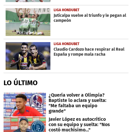
LIGA HONDUBET
Juticalpa vuelve al triunfo y le pegan al
campeón
LIGA HONDUBET
Claudio Cardozo hace respirar al Real
España y rompe mala racha
LO ÚLTIMO
¿Quería volver a Olimpia?
Baptiste lo aclara y suelta:
"Me faltaba un equipo
grande"
Javier López es autocrítico
con su equipo y suelta: "Nos
costó muchísimo..."